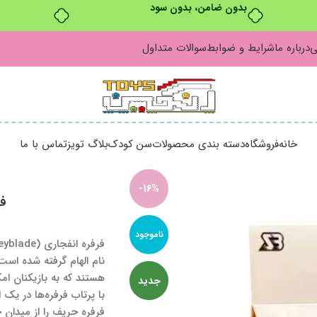
بدون ضامن، بدون سود
ی
درباره ما
شرایط و ضوابط
سوالات متداول
خانه
فروشگاه
دسته بندی محصولات
سن کودک
بلاگ تویز
تماس با ما
-16%
فر
ناموجود
نام الهام گرفته شده اس
هستند که به بازیکنان ام
جدید
با پرتاب فرفره‌ها در یک
فرفره حریف را از میدان