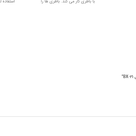
با باطری کار می کند. باطری ها را
استفاده ا
دستگاه می گذاریم ، همچنین یکی از
ظرفهای مایع همراه را درون دستگاه می
گذاریم دگمه را زده دستگاه بصورت
اتوماتیک حباب بیرون می دهد.
”