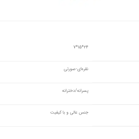
24*15*7
نقره‌ای-صورتی
پسرانه/دخترانه
جنس عالی و با کیفیت