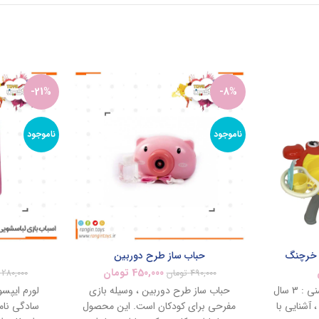
-21%
-8%
ناموجود
ناموجود
 خرچنگ
حباب ساز طرح دوربین
450,000
تومان
490,000
تومان
280,000
باطری : دو عدد قلمیرده سنی : 3 سال
حباب ساز طرح دوربین ، وسیله بازی
لورم ایپسو
 آشنایی با
مفرحی برای کودکان است. این محصول
سادگی نام