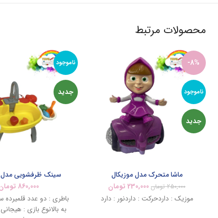
محصولات مرتبط
-8%
ناموجود
جدید
ناموجود
جدید
ماشا متحرک مدل موزیکال
سینک ظرفشویی مدل
230,000
تومان
860,000
تومان
250,000
تومان
موزیک : داردحرکت : داردنور : دارد
به بالانوع بازی : هیجانی ،