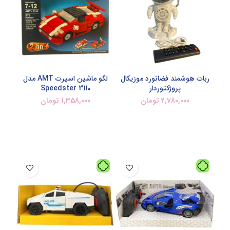
ربات هوشمند فضانورد موزیکال
لگو ماشین اسپرت AMT مدل
پروژکتوردار
Speedster 3110
2,780,000
تومان
1,358,000
تومان
افزودن به سبد خرید
افزودن به سبد خرید