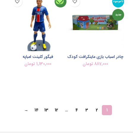
ناموجود
جدید
جدید
چادر اسباب بازی ماینکرافت کودک
فیگور کلینت امباپه
887,000
تومان
1,130,000
تومان
اطلاعات بیشتر
افزودن به سبد خرید
→
14
13
12
…
4
3
2
1