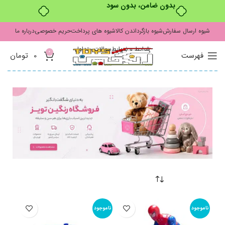
بدون ضامن، بدون سود
شیوه ارسال سفارش
شیوه بازگرداندن کالا
شیوه های پرداخت
حریم خصوصی
درباره ما
شرایط و ضوابط
سوالات متداول
0
فهرست
0
تومان
ناموجود
ناموجود