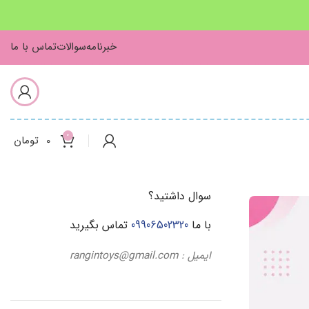
خبرنامه
سوالات
تماس با ما
0
0
تومان
سوال داشتید؟
با ما
09906502320
تماس بگیرید
ایمیل : rangintoys@gmail.com