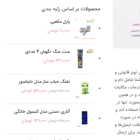
محصولات بر اساس رتبه بندی
پازل مکعبی
10,000
تومان
ست سگ نگهبان 4 عددی
330,000
تومان
تویز قانونی و
ا شامل نام و
تفنگ حباب ساز مدل دایناسور
دمات، مکاتبات
590,000
تومان
650,000
تومان
د و در همین
صورت تنها در
استفاده کند و
آتاری دستی مدل کنسول خانگی
که در صورت
129,000
تومان
250,000
تومان
فت ایمیل‌ها و
رس ایمیل آریالند برای ارسال