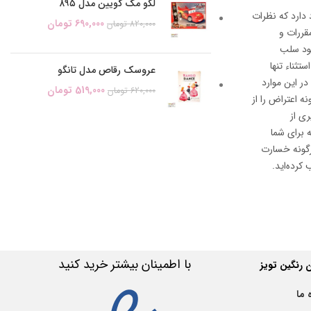
لگو مک کویین مدل ۸۹۵
ود دارد که نظرات
690,000
تومان
820,000
تومان
قررات و
خود سلب
ثناء تنها
عروسک رقاص مدل تانگو
در این موارد
519,000
تومان
620,000
تومان
 اعتراض را از
ی از
 برای شما
هرگونه خسارت
کرده‌اید.
با اطمینان بیشتر خرید کنید
رنگین تویز
 ما