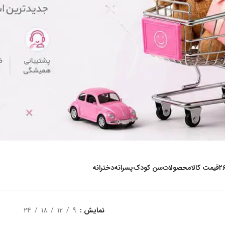
۲
قیمت کالا
محصولات
سن کودک
پسرانه
دخترانه
نمایش
9
12
18
24