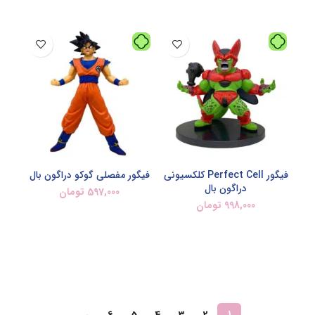
فیگور Perfect Cell کلکسیونی
فیگور مفصلی گوکو دراگون بال
دراگون بال
597,000
تومان
998,000
تومان
افزودن به سبد خرید
افزودن به سبد خرید
→
6
5
4
3
2
1