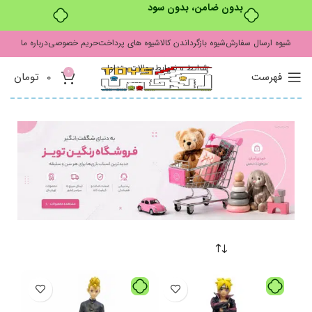
بدون ضامن، بدون سود
شیوه ارسال سفارش
شیوه بازگرداندن کالا
شیوه های پرداخت
حریم خصوصی
درباره ما
شرایط و ضوابط
سوالات متداول
0
فهرست
0
تومان