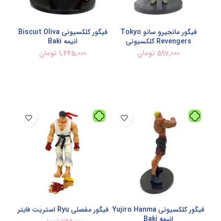
فیگور مانجیرو سانو Tokyo
فیگور کلکسیونی Biscuit Oliva
Revengers کلکسیونی
انیمه Baki
597,000
تومان
1,445,000
تومان
افزودن به سبد خرید
افزودن به سبد خرید
فیگور کلکسیونی Yujiro Hanma
فیگور مفصلی Ryu استریت فایتر
انیمه Baki