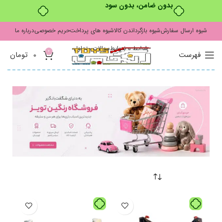
بدون ضامن، بدون سود
شیوه ارسال سفارش
شیوه بازگرداندن کالا
شیوه های پرداخت
حریم خصوصی
درباره ما
شرایط و ضوابط
سوالات متداول
0
فهرست
0
تومان