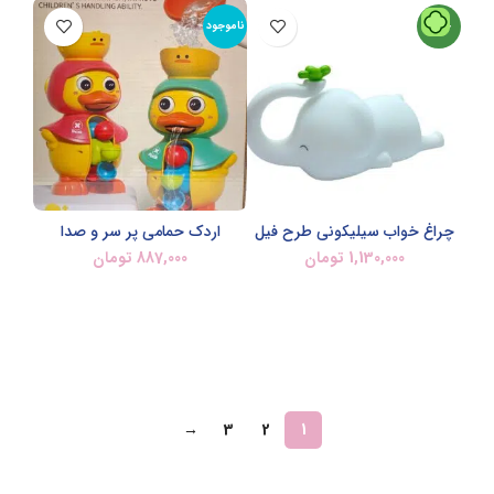
جدید
ناموجود
چراغ خواب سیلیکونی طرح فیل
اردک حمامی پر سر و صدا
1,130,000
تومان
887,000
تومان
اطلاعات بیشتر
افزودن به سبد خرید
→
3
2
1