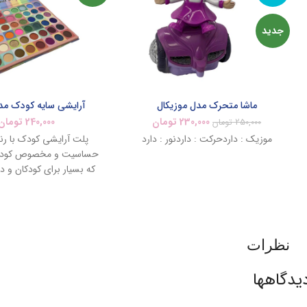
جدید
ماشا متحرک مدل موزیکال
آرایشی سایه کودک مد
230,000
تومان
240,000
تومان
250,000
تومان
موزیک : داردحرکت : داردنور : دارد
پلت آرایشی کودک با رن
حساسیت و مخصوص کودک
که بسیار برای کودکان و د
نظرات
یدگاهها