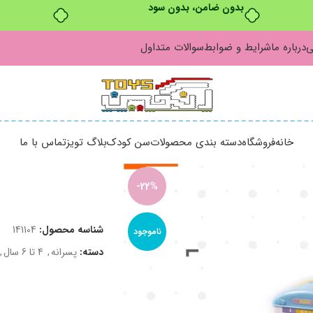
بدون ضامن، بدون سود
ی
درباره ما
شرایط و ضوابط
سوالات متداول
خانه
فروشگاه
دسته بندی محصولات
سن کودک
بلاگ تویز
تماس با ما
-22%
شناسه محصول:
141104
ناموجود
دسته:
پسرانه
,
4 تا 6 سال
,