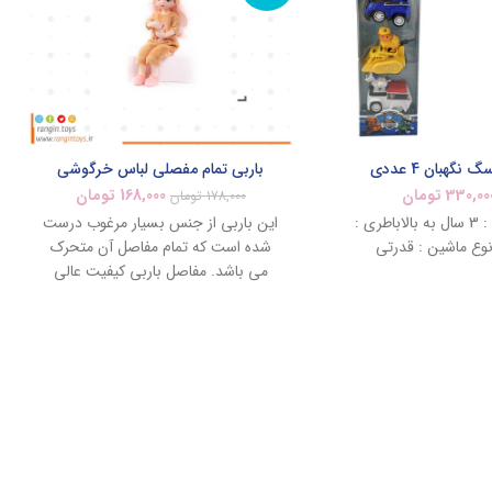
گهبان 4 عددی
باربی تمام مفصلی لباس خرگوشی
330,00
تومان
168,000
تومان
178,000
تومان
رده سنی : 3 سال به بالاباطری :
این باربی از جنس بسیار مرغوب درست
نوع ماشین : قدرتی
شده است که تمام مفاصل آن متحرک
می باشد. مفاصل باربی کیفیت عالی