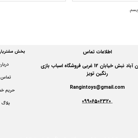
ویسم.
اطلاعات
تماس
بخش مشتریان 
درباره
اهواز کیان آباد نبش خیابان 12 غربی فروشگاه اسباب بازی
رنگین تویز
تماس ب
Rangintoys@gmail.com
حریم خ
09906502320
بلاگ ت