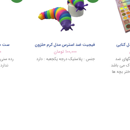
ل کتابی
فیجیت ضد استرس مدل کرم حلزون
ست سگ ن
100,000
تومان
0
گهای ضد
جنس : پلاستیک درجه یکجعبه : دارد
 می باشد
ندارد
ختر بچه ها