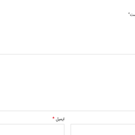
شت”
*
ایمیل