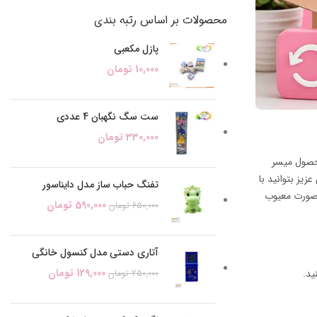
محصولات بر اساس رتبه بندی
پازل مکعبی
10,000
تومان
ست سگ نگهبان 4 عددی
330,000
تومان
محصول میسر
یز بتوانید با
تفنگ حباب ساز مدل دایناسور
ر صورت معیوب
590,000
تومان
650,000
تومان
آتاری دستی مدل کنسول خانگی
129,000
تومان
ید.
250,000
تومان