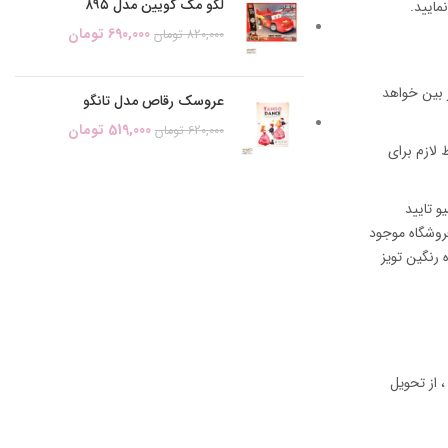
لگو مک کویین مدل ۸۹۵
690,000
تومان
820,000
تومان
 بین خواهد
عروسک رقاص مدل تانگو
519,000
تومان
620,000
تومان
لازم برای
بررسیو تایید
روشگاه موجود
 رنگین تویز
 از تحویل