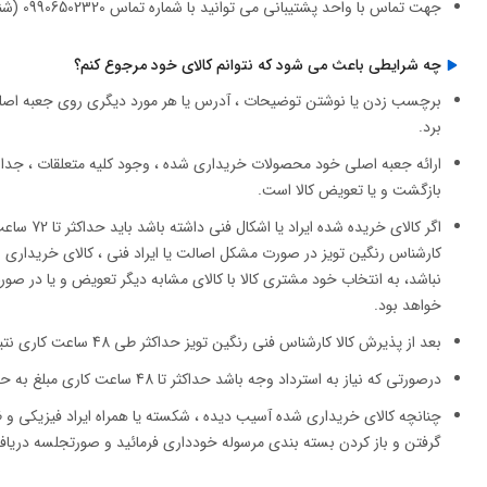
جهت تماس با واحد پشتیبانی می توانید با شماره تماس 09906502320 (شنبه تا پنجشنبه صبح ها ساعت 10 تا 14 و بعدازظهرها ساعت 17 تا 22 ) تماس حاصل نمایید.
چه شرایطی باعث می شود که نتوانم کالای خود مرجوع کنم؟
برچسب زدن یا نوشتن توضیحات ، آدرس یا هر مورد دیگری روی جعبه اصلی 
برد.
ارائه جعبه اصلی خود محصولات خریداری شده ، وجود کلیه متعلقات ، جدا
بازگشت و یا تعویض کالا است.
اگر کالای
کارشناس رنگین تویز در صورت مشکل اصالت یا ایراد فنی ، کالای خریداری
نباشد، به انتخاب خود مشتری کالا با کالای مشابه دیگر تعویض و یا در صو
خواهد بود.
بعد از پذیرش کالا کارشناس فنی رنگین تویز حداکثر طی 48 ساعت کاری نتیجه تست را به مشتری محترم اعلام خواهند کرد.
درصورتی که نیاز به استرداد وجه باشد حداکثر تا 48 ساعت کاری مبلغ به حساب مشتری واریز می گردد.
چنانچه کالای خریداری شده آسیب دیده ، شکسته یا همراه ایراد فیزیکی و ظ
گرفتن و باز کردن بسته بندی مرسوله خودداری فرمائید و صورتجلسه دریافت ک