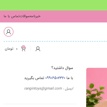
خبرنامه
سوالات
تماس با ما
0
0
تومان
سوال داشتید؟
با ما
09906502320
تماس بگیرید
ایمیل : rangintoys@gmail.com