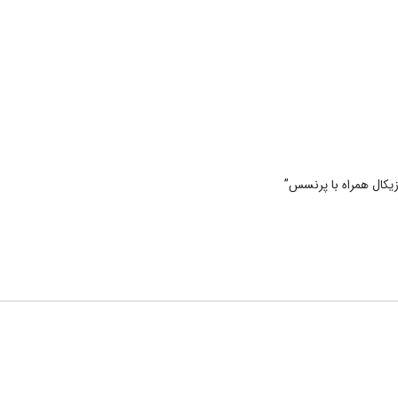
بوسیله آن ربات را از فاصله ای دورتر
کنترل کرد.
زیکال همراه با پرنسس”