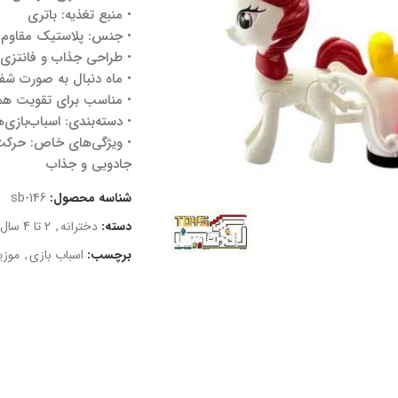
• منبع تغذیه: باتری
• جنس: پلاستیک مقاوم و
• طراحی جذاب و فانتزی
• ماه دنبال به صورت شف
• مناسب برای تقویت ه
• دسته‌بندی: اسباب‌بازی
• ویژگی‌های خاص: حرکت
جادویی و جذاب
شناسه محصول:
sb-146
دسته:
دخترانه
,
2 تا 4 سال
برچسب:
اسباب بازی
,
موزی