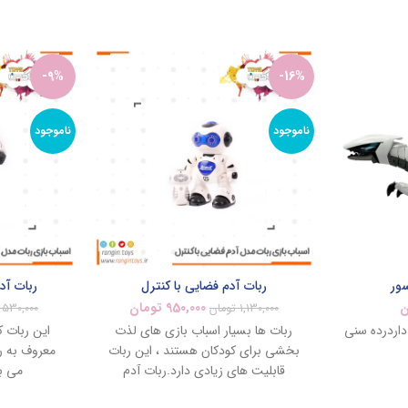
-9%
-16%
ناموجود
ناموجود
سور
ربات آدم فضایی با کنترل
ربات آد
ن
950,000
تومان
1,130,000
تومان
530,000
داردرده سنی
ربات ها بسیار اسباب بازی های لذت
این ربات ک
بخشی برای کودکان هستند ، این ربات
معروف به رب
قابلیت های زیادی دارد.ربات آدم
می با
فضایی کنترل دارد که کودک می تواند