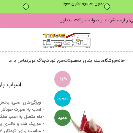
بدون ضامن، بدون سود
ی
درباره ما
شرایط و ضوابط
سوالات متداول
خانه
فروشگاه
دسته بندی محصولات
سن کودک
بلاگ تویز
تماس با ما
-14%
اسباب با
ناموجود
• ویژگی‌های اصلی: پخ
• اسب به صورت خودکار 
•ماه متصل به اسب هنگ
جدید
• موزیک شاد و فانتزی 
• مناسب برای: کودکان ۳ سال به بالا