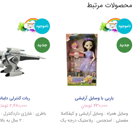
محصولات مرتبط
ناموجود
ناموجود
جدید
جدید
باربی با وسایل آرایشی
ربات کنترلی داینا
430,000
تومان
2,480,000
توما
وسایل همراه : وسایل آرایشی و کیفکاملا
باطری : شارژی داردکنترل : 
مفصلی : استجنس : پلاستیک درجه یک
: 2 سال به بالا