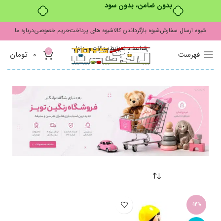
بدون ضامن، بدون سود
شیوه ارسال سفارش
شیوه بازگرداندن کالا
شیوه های پرداخت
حریم خصوصی
درباره ما
شرایط و ضوابط
سوالات متداول
0
فهرست
0
تومان
-12%