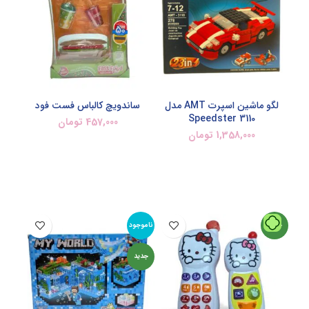
لگو ماشین اسپرت AMT مدل
ساندویچ کالباس فست فود
Speedster 3110
457,000
تومان
1,358,000
تومان
اطلاعات بیشتر
افزودن به سبد خرید
جدید
ناموجود
جدید