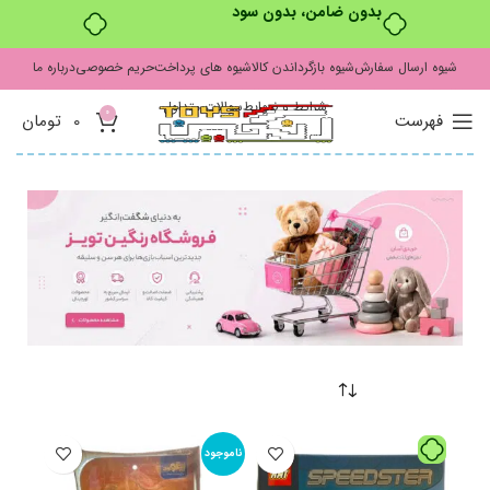
بدون ضامن، بدون سود
شیوه ارسال سفارش
شیوه بازگرداندن کالا
شیوه های پرداخت
حریم خصوصی
درباره ما
شرایط و ضوابط
سوالات متداول
0
فهرست
0
تومان
ناموجود