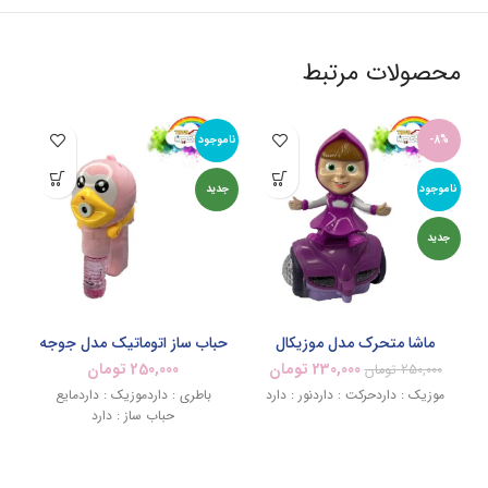
محصولات مرتبط
-8%
ناموجود
8%
ناموجود
جدید
نام
جدید
جد
ماشا متحرک مدل موزیکال
حباب ساز اتوماتیک مدل جوجه
230,000
تومان
250,000
تومان
250,000
تومان
موزیک : داردحرکت : داردنور : دارد
باطری : داردموزیک : داردمایع
م
حباب ساز : دارد