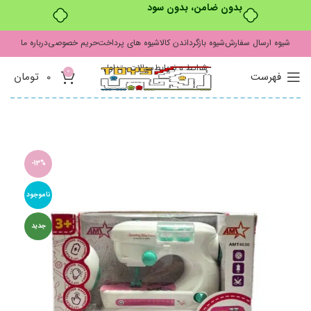
بدون ضامن، بدون سود
شیوه ارسال سفارش
شیوه بازگرداندن کالا
شیوه های پرداخت
حریم خصوصی
درباره ما
شرایط و ضوابط
سوالات متداول
0
فهرست
0
تومان
-13%
ناموجود
جدید