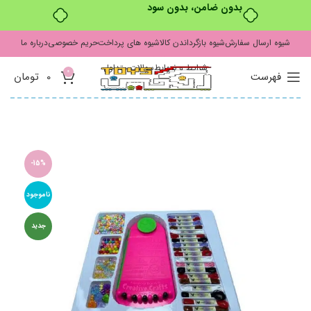
بدون ضامن، بدون سود
شیوه ارسال سفارش
شیوه بازگرداندن کالا
شیوه های پرداخت
حریم خصوصی
درباره ما
شرایط و ضوابط
سوالات متداول
0
فهرست
0
تومان
-15%
ناموجود
جدید