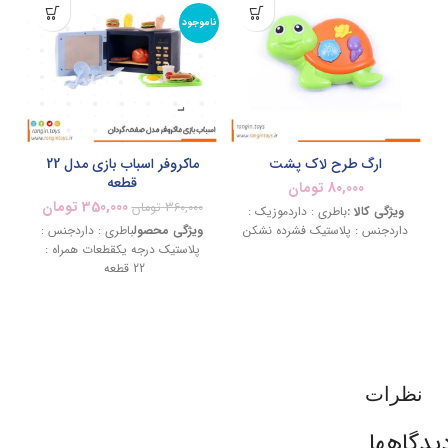
ناموجود
نام
ارگ طرح لاک پشت
ماکروفر اسباب بازی مدل 22
قطعه
80,000
تومان
350,000
تومان
360,000
تومان
ویژگی کالا :
باطری : داردموزیک :
داردجنس : پلاستیک فشرده نشکن
ویژگی محصول
باطری : داردجنس :
پلاستیک درجه یکقطعات همراه :
22 قطعه
نظرات
یدگاهها