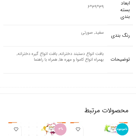
ابعاد
39*39*6
بسته
بندی
سفید, صورتی
رنگ بندی
بافت انواع دستبند دخترانه, بافت انواع گیره دخترانه,
توضیحات
بهمراه انواع کاموا و مهره ها, همراه با راهنما
محصولات مرتبط
ناموجود
-3%
2%