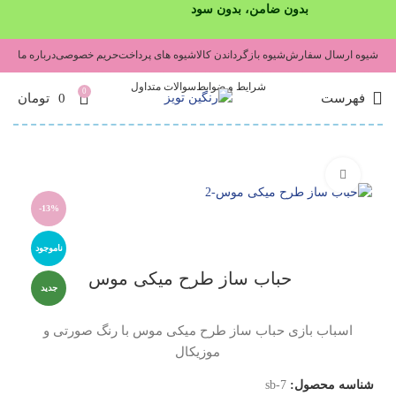
بدون ضامن، بدون سود
شیوه ارسال سفارش
شیوه بازگرداندن کالا
شیوه های پرداخت
حریم خصوصی
درباره ما
شرایط و ضوابط
سوالات متداول
0
فهرست
0
تومان
برای بزرگنمایی کلیک کنید
-13%
ناموجود
حباب ساز طرح میکی موس
جدید
اسباب بازی حباب ساز طرح میکی موس با رنگ صورتی و
موزیکال
شناسه محصول:
sb-7