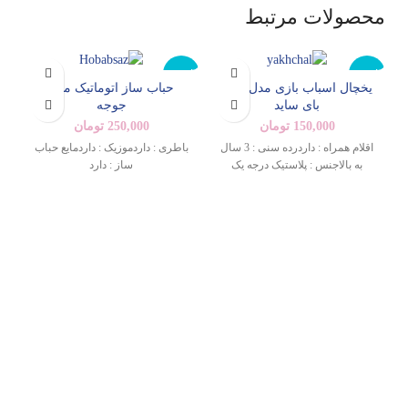
محصولات مرتبط
ناموجود
ناموجود
نام
یخچال اسباب بازی مدل ساید
حباب ساز اتوماتیک مدل
بای ساید
جوجه
جدید
جدید
ج
150,000
تومان
250,000
تومان
اقلام همراه : داردرده سنی : 3 سال
باطری : داردموزیک : داردمایع حباب
به بالاجنس : پلاستیک درجه یک
ساز : دارد
ب