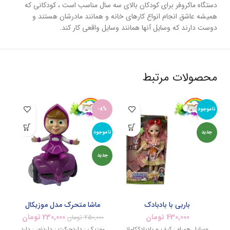
دستگاه ماکروفر برای کودکان بالای سه سال مناسب است ، کودکانی که
همیشه عاشق انجام انواع کارهای خانه و همانند مادرشان هستند و
دوست دارند که وسایل آنها همانند وسایل واقعی کار کند.
محصولات مرتبط
ناموجود
-8%
نام
جدید
ناموجود
جد
جدید
باربی با بادبادک
ماشا متحرک مدل موزیکال
430,000
تومان
230,000
تومان
250,000
تومان
وسایل همراه : کیف و بادبادککاملا
موزیک : داردحرکت : داردنور : دارد