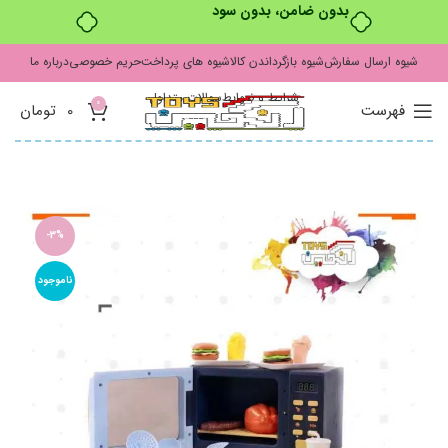
بدون ضامن، بدون سود
شیوه ارسال سفارش
شیوه بازگرداندن کالا
شیوه های پرداخت
حریم خصوصی
درباره ما
شرایط و ضوابط
سوالات متداول
0
فهرست
0
تومان
-3%
ناموجود