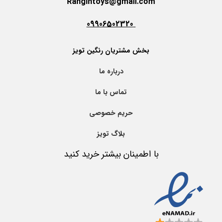
Rangintoys@gmail.com
09906502320
بخش مشتریان رنگین تویز
درباره ما
تماس با ما
حریم خصوصی
بلاگ تویز
با اطمینان بیشتر خرید کنید