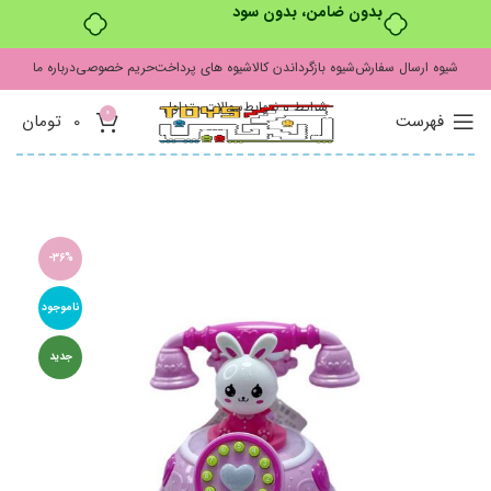
بدون ضامن، بدون سود
شیوه ارسال سفارش
شیوه بازگرداندن کالا
شیوه های پرداخت
حریم خصوصی
درباره ما
شرایط و ضوابط
سوالات متداول
0
فهرست
0
تومان
-36%
ناموجود
جدید