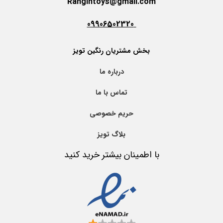
Rangintoys@gmail.com
09906502320
بخش مشتریان رنگین تویز
درباره ما
تماس با ما
حریم خصوصی
بلاگ تویز
با اطمینان بیشتر خرید کنید