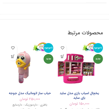
محصولات مرتبط
ناموجود
ناموجود
نام
جدید
جدید
جد
یخچال اسباب بازی مدل ساید
حباب ساز اتوماتیک مدل جوجه
آ
بای ساید
250,000
تومان
150,000
تومان
باطری : داردموزیک : داردمایع