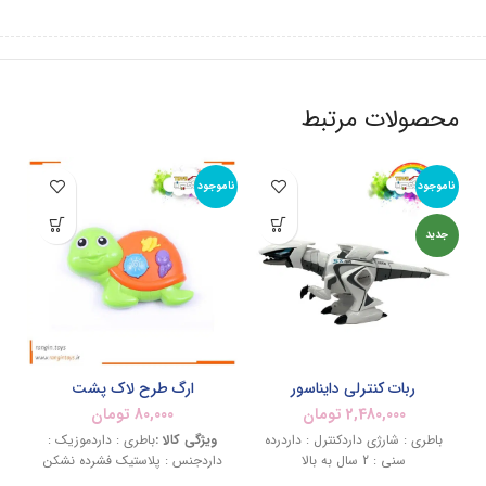
محصولات مرتبط
ناموجود
ناموجود
2%
جدید
نام
ربات کنترلی دایناسور
ارگ طرح لاک پشت
2,480,000
تومان
80,000
تومان
باطری : شارژی داردکنترل : داردرده
ویژگی کالا :
باطری : داردموزیک :
سنی : 2 سال به بالا
داردجنس : پلاستیک فشرده نشکن