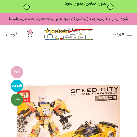
بدون ضامن، بدون سود
شیوه ارسال سفارش
شیوه بازگرداندن کالا
شیوه های پرداخت
حریم خصوصی
درباره ما
شرایط و ضوابط
سوالات متداول
0
فهرست
0
تومان
-25%
ناموجود
جدید