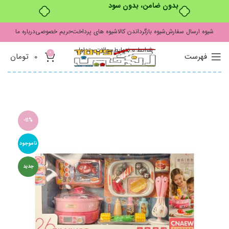
بدون ضامن، بدون سود
شیوه ارسال سفارش
شیوه بازگرداندن کالا
شیوه های پرداخت
حریم خصوصی
درباره ما
شرایط و ضوابط
سوالات متداول
0
فهرست
0
تومان
-11%
ناموجود
جدید