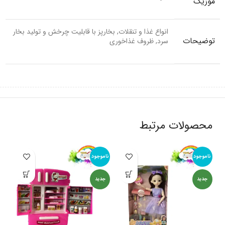
موزیک
انواع غذا و تنقلات, بخارپز با قابلیت چرخش و تولید بخار
توضیحات
سرد, ظروف غذاخوری
محصولات مرتبط
ناموجود
ناموجود
نام
جدید
جدید
جد