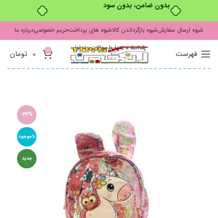
بدون ضامن، بدون سود
شیوه ارسال سفارش
شیوه بازگرداندن کالا
شیوه های پرداخت
حریم خصوصی
درباره ما
شرایط و ضوابط
سوالات متداول
0
فهرست
0
تومان
-33%
ناموجود
جدید