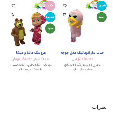
ناموجود
-18%
نام
جدید
ناموجود
جدید
حباب ساز اتوماتیک مدل جوجه
عروسک ماشا و میشا
250,000
تومان
180,000
تومان
220,000
تومان
باطری : داردموزیک : داردمایع
موزیک : نداردباطری : نداردجنس :
حباب ساز : دارد
پلاستیک درجه یک
د
نظرات