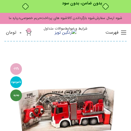
بدون ضامن، بدون سود
شیوه ارسال سفارش
شیوه بازگرداندن کالا
شیوه های پرداخت
حریم خصوصی
درباره ما
شرایط و ضوابط
سوالات متداول
0
فهرست
0
تومان
-19%
ناموجود
جدید