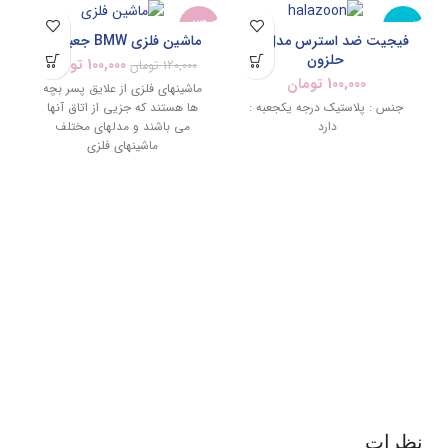
ناموجود
-17%
2%
فیجیت ضد استرس مدل کرم
ماشین فلزی BMW جعبه دار
حلزون
100,000
تومان
120,000
تومان
جدید
ناموجود
نام
100,000
تومان
ماشینهای فلزی از علایق پسر بچه
جنس : پلاستیک درجه یکجعبه :
ها هستند که جزیی از اتاق آنها
دارد
می باشند و مدلهای مختلف
ماشینهای فلزی
نظرات