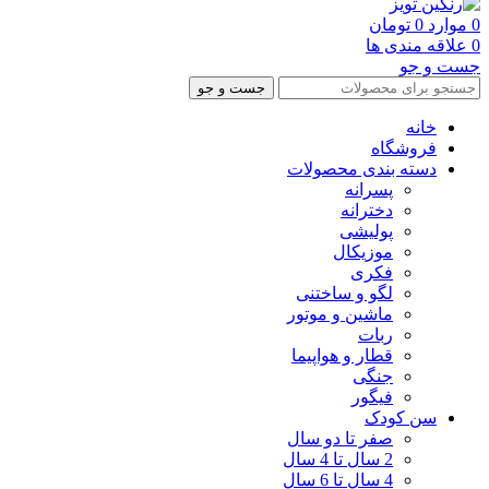
0
موارد
0
تومان
0
علاقه مندی ها
جست و جو
جست و جو
خانه
فروشگاه
دسته بندی محصولات
پسرانه
دخترانه
پولیشی
موزیکال
فکری
لگو و ساختنی
ماشین و موتور
ربات
قطار و هواپیما
جنگی
فیگور
سن کودک
صفر تا دو سال
2 سال تا 4 سال
4 سال تا 6 سال