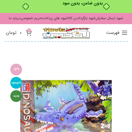
بدون ضامن، بدون سود
شیوه ارسال سفارش
شیوه بازگرداندن کالا
شیوه های پرداخت
حریم خصوصی
درباره ما
شرایط و ضوابط
سوالات متداول
0
فهرست
0
تومان
-13%
ناموجود
جدید