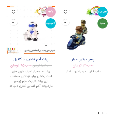
ناموجود
-16%
%
جدید
ناموجود
نام
پسر موتور سوار
ربات آدم فضایی با کنترل
220,000
تومان
950,000
تومان
1,130,000
تومان
عقب کش : داردباطری : ندارد
ربات ها بسیار اسباب بازی های
ا
لذت بخشی برای کودکان هستند ،
این ربات قابلیت های زیادی
دارد.ربات آدم فضایی کنترل دارد که
کودک می تواند بوسیله آن ربات را
از فاصله ای دورتر کنترل کرد.
نظرات