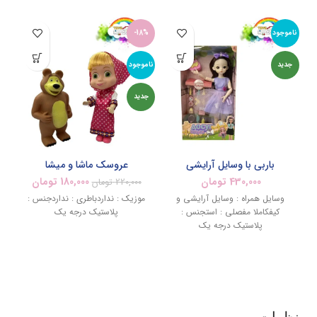
ناموجود
-18%
نام
جدید
ناموجود
جد
جدید
باربی با وسایل آرایشی
عروسک ماشا و میشا
430,000
تومان
180,000
تومان
220,000
تومان
وسایل همراه : وسایل آرایشی و
موزیک : نداردباطری : نداردجنس :
کیفکاملا مفصلی : استجنس :
پلاستیک درجه یک
پلاستیک درجه یک
نظرات