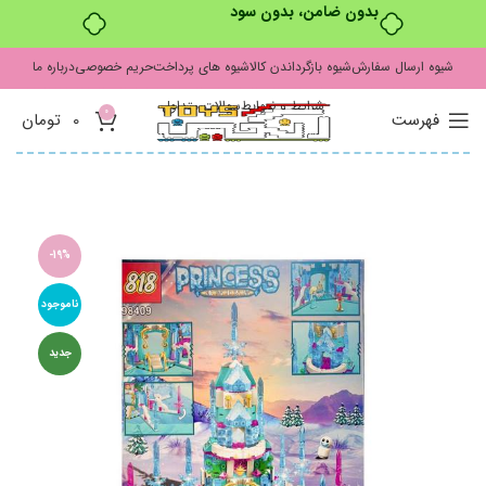
بدون ضامن، بدون سود
شیوه ارسال سفارش
شیوه بازگرداندن کالا
شیوه های پرداخت
حریم خصوصی
درباره ما
شرایط و ضوابط
سوالات متداول
0
فهرست
0
تومان
-19%
ناموجود
جدید