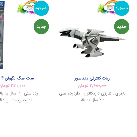
ناموجود
ناموجود
جدید
جدید
ربات کنترلی دایناسور
ست سگ نگهبان 4 عددی
2,480,000
تومان
330,000
تومان
باطری : شارژی داردکنترل : داردرده سنی
رده سنی : 3 سال ب
: 2 سال به بالا
نداردنوع ماشین : ق