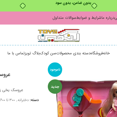
بدون ضامن، بدون سود
ی
درباره ما
شرایط و ضوابط
سوالات متداول
خانه
فروشگاه
دسته بندی محصولات
سن کودک
بلاگ تویز
تماس با ما
ناموجود
عروسک
جدید
عروسک یخی زیب
دسته:
دخترانه
,
300 تا 600 هزار