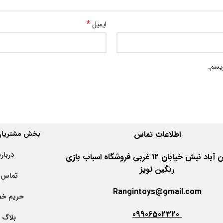
*
ایمیل
ویسم.
اطلاعات
تماس
بخش مشتریان 
درباره
اهواز کیان آباد نبش خیابان 12 غربی فروشگاه اسباب بازی
رنگین تویز
تماس ب
Rangintoys@gmail.com
حریم خ
09906502320
بلاگ ت