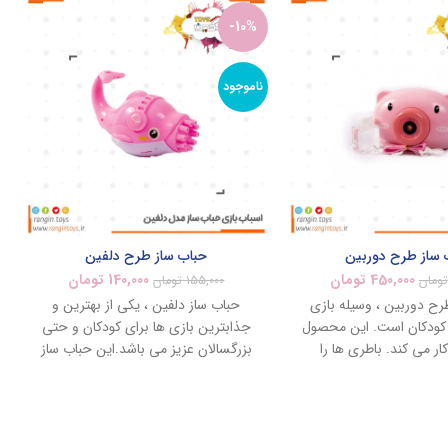
-10%
ناموجود
 ساز طرح دوربین
حباب ساز طرح دلفین
450,000
تومان
140,000
تومان
تومان
155,000
تومان
رح دوربین ، وسیله بازی
حباب ساز دلفین ، یکی از بهترین و
کودکان است. این محصول
جذابترین بازی ها برای کودکان و حتی
ار می کند. باطری ها را
بزرگسالان عزیز می باشد.این حباب ساز
گذاریم ، همچنین یکی از
به صورت دلفین طراحی شده است ،
همراه را درون دستگاه می
وقتی باطری ها را درون دستگاه می
ه را زده دستگاه بصورت
گذاریم و دگمه روی دم را فشار می
 حباب بیرون می دهد.
دهیم پنکه درون دهانه دلفین شروع به