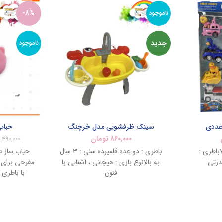
-8%
ناموجود
جدید
ناموجود
سینک ظرفشویی مدل خرچنگ
حباب
860,000
تومان
490,000
ه بالاباطری :
باطری : دو عدد قلمیرده سنی : 3 سال
حباب ساز ط
درتی
به بالانوع بازی : هیجانی ، آشنایی با
مفرحی برای 
فنون
با باطری ک
دستگاه می 
ظرفهای مایع 
گذاریم دگم
اتوماتیک