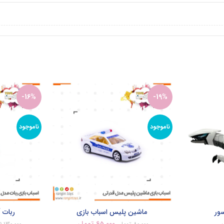
-16%
-19%
ناموجود
ناموجود
سور
ماشین پلیس اسباب بازی
ربات آ
ن
65,000
تومان