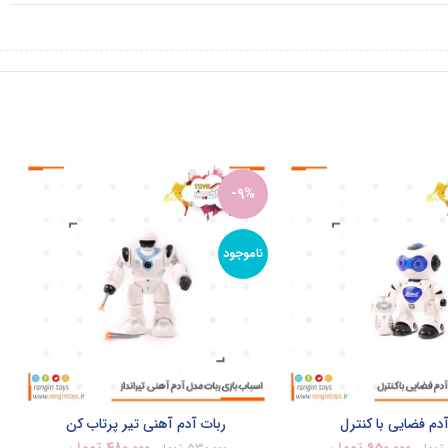
-9%
ناموجود
دم فضایی با کنترل
ربات آدم آهنی تیر پرتاب کن
950,000
تومان
480,000
تومان