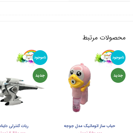
محصولات مرتبط
ناموجود
ناموجود
جدید
جدید
حباب ساز اتوماتیک مدل جوجه
ربات کنترلی داینا
250,000
تومان
2,480,000
توما