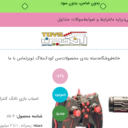
بدون ضامن، بدون سود
ی
درباره ما
شرایط و ضوابط
سوالات متداول
خانه
فروشگاه
دسته بندی محصولات
سن کودک
بلاگ تویز
تماس با ما
-21%
ناموجود
اسباب بازی تانک کنترلی
جدید
شناسه محصول:
sb-4
دسته:
پسرانه
,
1 تا 2 میلیون