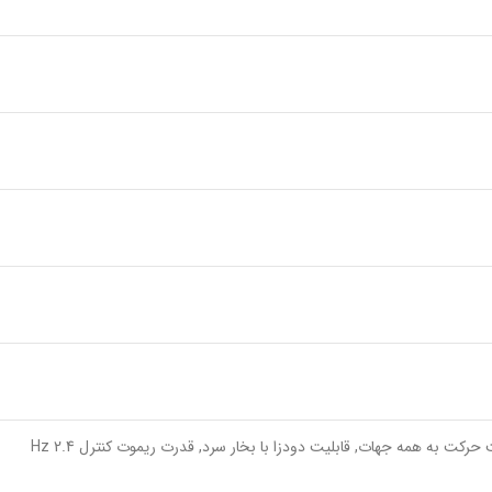
ت حرکت به همه جهات, قابلیت دودزا با بخار سرد, قدرت ریموت کنترل 2.4 Hz