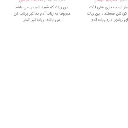
تومان
530,000
تومان
یار اسباب بازی های لذت
این ربات که شبیه انسانها می باشد
ودکان هستند ، این ربات
معروف به ربات آدم نما تیر پرتاب کن
ی زیادی دارد.ربات آدم
می باشد. ربات تیر انداز
 دارد که کودک می تواند
بات را از فاصله ای دورتر
کنترل کرد.