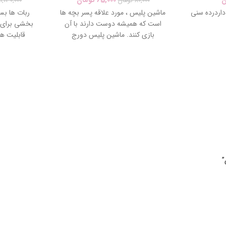
80,000
تومان
1,130,000
داردرده سنی
ماشین پلیس ، مورد علاقه پسر بچه ها
ربات ها بس
است که همیشه دوست دارند با آن
بخشی برای ک
بازی کنند. ماشین پلیس دورج
قابلیت ها
فضایی کنترل
بوسیله آن ر
”