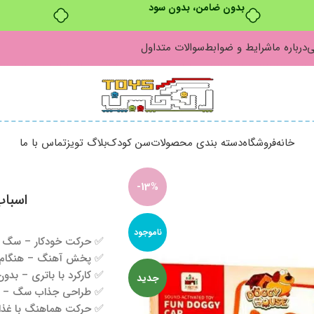
بدون ضامن، بدون سود
ی
درباره ما
شرایط و ضوابط
سوالات متداول
خانه
فروشگاه
دسته بندی محصولات
سن کودک
بلاگ تویز
تماس با ما
-13%
اسباب
ناموجود
✅ حرکت خودکار – سگ با
✅ پخش آهنگ – هنگام 
✅ کارکرد با باتری – بدون
جدید
✅ طراحی جذاب سگ – سگ
✅ حرکت هماهنگ با غذا