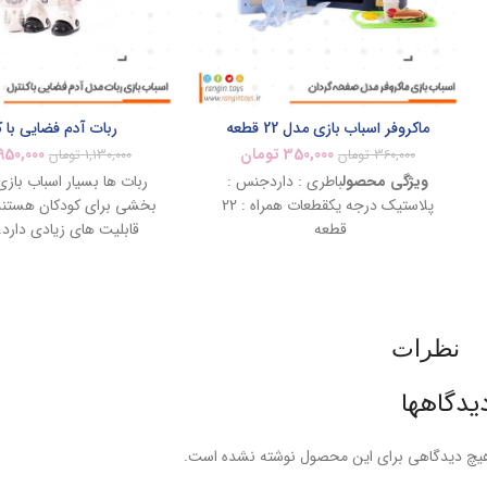
ماکروفر اسباب بازی مدل 22 قطعه
ربات آدم فضایی با 
350,000
تومان
950,000
360,000
تومان
1,130,000
تومان
ویژگی محصول
باطری : داردجنس :
ربات ها بسیار اسباب باز
پلاستیک درجه یکقطعات همراه : 22
بخشی برای کودکان هستند 
قطعه
قابلیت های زیادی دارد.
فضایی کنترل دارد که کود
بوسیله آن ربات را از فاصل
کنترل کرد.
نظرات
یدگاهها
یچ دیدگاهی برای این محصول نوشته نشده است.