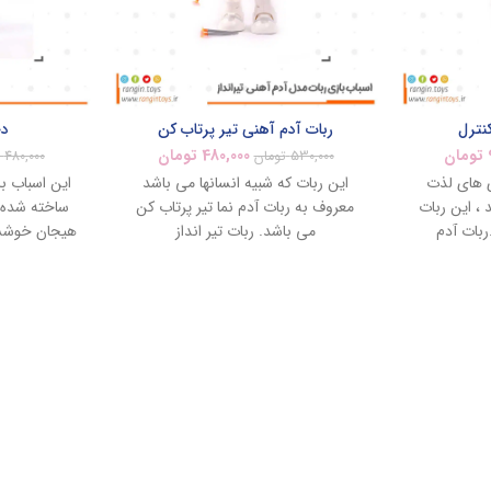
کنترل
ربات آدم آهنی تیر پرتاب کن
دخ
تومان
480,000
تومان
530,000
تومان
480,000
ی های لذت
این ربات که شبیه انسانها می باشد
این اسباب با
، این ربات
معروف به ربات آدم نما تیر پرتاب کن
ساخته شده ا
ربات آدم
می باشد. ربات تیر انداز
هیجان خوششا
ک می تواند
خیلی
ه ای دورتر