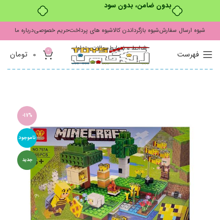
بدون ضامن، بدون سود
شیوه ارسال سفارش
شیوه بازگرداندن کالا
شیوه های پرداخت
حریم خصوصی
درباره ما
شرایط و ضوابط
سوالات متداول
0
فهرست
0
تومان
-17%
ناموجود
جدید