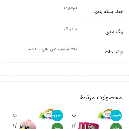
39*16*6
ابعاد بسته بندی
چندرنگ
رنگ بندی
797 قطعه, جنس عالی و با کیفیت
توضیحات
محصولات مرتبط
ناموجود
ناموجود
نام
جدید
جدید
جد