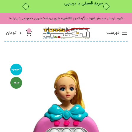
خرید قسطی با ترب‌پی
شیوه ارسال سفارش
شیوه بازگرداندن کالا
شیوه های پرداخت
حریم خصوصی
درباره ما
شرایط و ضوابط
سوالات متداول
0
فهرست
0
تومان
ناموجود
جدید