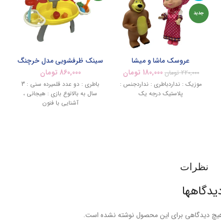
جدید
عروسک ماشا و میشا
سینک ظرفشویی مدل خرچنگ
180,000
تومان
860,000
تومان
220,000
تومان
موزیک : نداردباطری : نداردجنس :
باطری : دو عدد قلمیرده سنی : 3
پلاستیک درجه یک
سال به بالانوع بازی : هیجانی ،
آشنایی با فنون
نظرات
یدگاهها
یچ دیدگاهی برای این محصول نوشته نشده است.