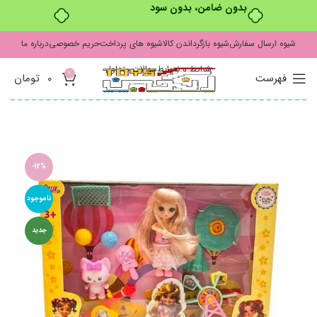
بدون ضامن، بدون سود
شیوه ارسال سفارش
شیوه بازگرداندن کالا
شیوه های پرداخت
حریم خصوصی
درباره ما
شرایط و ضوابط
سوالات متداول
0
فهرست
0
تومان
-12%
ناموجود
جدید