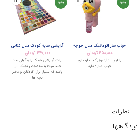
جدید
جدید
جد
حباب ساز اتوماتیک مدل جوجه
آرایشی سایه کودک مدل کتابی
250,000
تومان
240,000
تومان
باطری : داردموزیک : داردمایع
پلت آرایشی کودک با رنگهای ضد
حباب ساز : دارد
حساسیت و مخصوص کودک می
باشد که بسیار برای کودکان و دختر
بچه ها
نظرات
یدگاهها