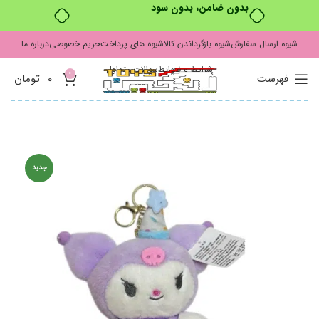
بدون ضامن، بدون سود
شیوه ارسال سفارش
شیوه بازگرداندن کالا
شیوه های پرداخت
حریم خصوصی
درباره ما
شرایط و ضوابط
سوالات متداول
0
فهرست
0
تومان
جدید