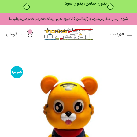
بدون ضامن، بدون سود
شیوه ارسال سفارش
شیوه بازگرداندن کالا
شیوه های پرداخت
حریم خصوصی
درباره ما
شرایط و ضوابط
سوالات متداول
0
فهرست
0
تومان
ناموجود