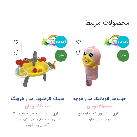
محصولات مرتبط
ناموجود
ناموجود
نام
جدید
جدید
حباب ساز اتوماتیک مدل جوجه
سینک ظرفشویی مدل خرچنگ
250,000
تومان
860,000
تومان
باطری : داردموزیک : داردمایع
باطری : دو عدد قلمیرده سنی : 3
حباب ساز : دارد
سال به بالانوع بازی : هیجانی ،
د
آشنایی با فنون