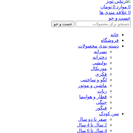
0
موارد
0
تومان
0
علاقه مندی ها
جست و جو
جست و جو
خانه
فروشگاه
دسته بندی محصولات
پسرانه
دخترانه
پولیشی
موزیکال
فکری
لگو و ساختنی
ماشین و موتور
ربات
قطار و هواپیما
جنگی
فیگور
سن کودک
صفر تا دو سال
2 سال تا 4 سال
4 سال تا 6 سال