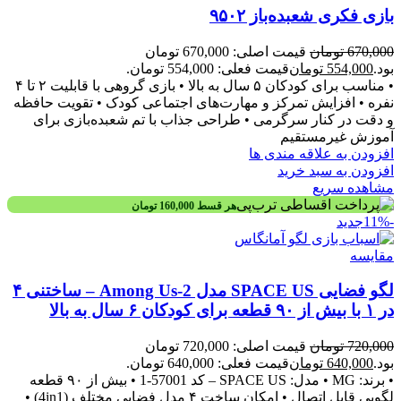
بازی فکری شعبده‌باز ۹۵۰۲
670,000
تومان
قیمت اصلی: 670,000 تومان
بود.
554,000
تومان
قیمت فعلی: 554,000 تومان.
• مناسب برای کودکان ۵ سال به بالا • بازی گروهی با قابلیت ۲ تا ۴
نفره • افزایش تمرکز و مهارت‌های اجتماعی کودک • تقویت حافظه
و دقت در کنار سرگرمی • طراحی جذاب با تم شعبده‌بازی برای
آموزش غیرمستقیم
افزودن به علاقه مندی ها
افزودن به سبد خرید
مشاهده سریع
هر قسط
160,000
تومان
-11%
جدید
مقایسه
لگو فضایی SPACE US مدل 2-Among Us – ساختنی ۴
در ۱ با بیش از ۹۰ قطعه برای کودکان ۶ سال به بالا
720,000
تومان
قیمت اصلی: 720,000 تومان
بود.
640,000
تومان
قیمت فعلی: 640,000 تومان.
• برند: MG • مدل: SPACE US – کد 57001-1 • بیش از ۹۰ قطعه
لگویی قابل اتصال • امکان ساخت ۴ مدل فضایی مختلف (4in1) •