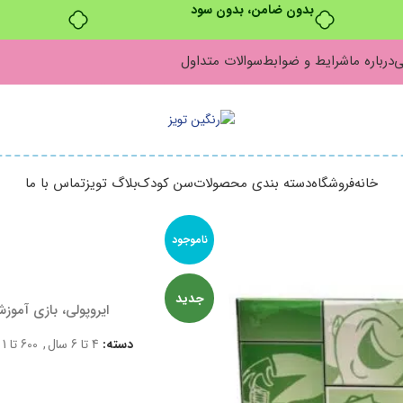
بدون ضامن، بدون سود
ی
درباره ما
شرایط و ضوابط
سوالات متداول
خانه
فروشگاه
دسته بندی محصولات
سن کودک
بلاگ تویز
تماس با ما
ناموجود
جدید
ایروپولی، بازی آموز
دسته:
4 تا 6 سال
,
600 تا 1 میلیون