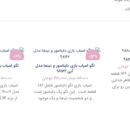
ند.
-16%
-13%
لگو اسباب بازی دایناسور و نینجا مدل
لگو اسباب ب
تومان
آبی 98162
لگو‌ تفنگ‌ مدل ۹۸۲۰۷ شامل 136 قطعه
ناموجود
ناموجود
470,000
تومان
540,000
تومان
560,000
اهر جذابی
اسباب بازی لگو دایناسور شامل 182
اسباب بازی 
ین رو برای
جدید
جدید
قطعه است . این لگو یک دایناسور است
 است.
و دو شخصیت نینجا و یک موجود
ا
فضایی همراه دارد.
جنگی است ک
ماشین بعد ا
و ت