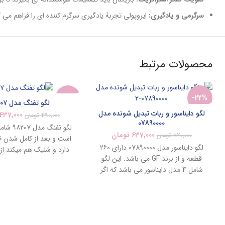
سرگرمی و یادگیری:
ایروپولی تجربۀ یادگیری سرگرم کننده ای را فراهم می ک
محصولات مرتبط
-11%
-22%
لگو‌ تفنگ‌ مدل ۹۸۲۰۷
لگو‌ دایناسور و ربات تبدیل شونده مدل
437,000
490,000
تومان
07890000
ناموجود
ناموجود
637,000
تومان
820,000
تومان
است و بعد از کامل شدن ظ
لگو‌ دایناسور مدل 07890000 دارای 260
دارد و شلیک هم میکند از
جدید
جدید
قطعه و از برند GF می باشد. این لگو
کودکان بسیار جذاب
شامل 4 مدل دایناسور می باشد که اگر
هر 4 مدل را با هم درست کنید تبدیل به
یک رباط بزرگ می شود.