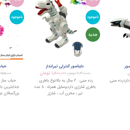
ناموجود
ناموجود
جدید
سور
دایناسور کنترلی تیرانداز
حباب
ن
1,800,000
تومان
2,300,000
تومان
155,000
داردرده سنی
رده سنی : 2 سال به بالانوع باطری :
حباب ساز د
باطری شارژی داردوسایل همراه : 8 عدد
جذابترین با
تیر ، مخزن آب ، شارژر
بزرگسالان عز
به صورت د
وقتی باطری
گذاریم و د
دهیم پنکه د
کار می کند و