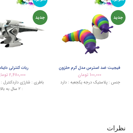
جدید
جدید
فیجیت ضد استرس مدل کرم حلزون
ربات کنترلی داینا
100,000
تومان
2,480,000
توما
جنس : پلاستیک درجه یکجعبه : دارد
باطری : شارژی داردکنترل : 
: 2 سال به بالا
نظرات