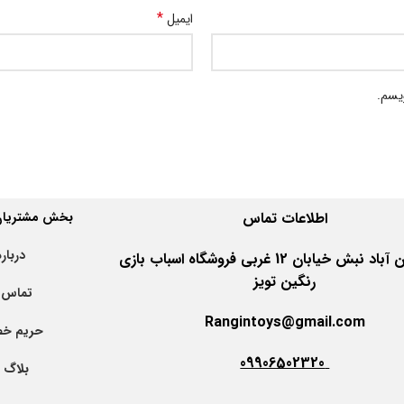
*
ایمیل
ویسم.
اطلاعات
تماس
بخش مشتریان 
درباره
اهواز کیان آباد نبش خیابان 12 غربی فروشگاه اسباب بازی
رنگین تویز
تماس ب
Rangintoys@gmail.com
حریم خ
09906502320
بلاگ ت