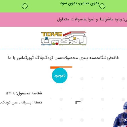
بدون ضامن، بدون سود
ی
درباره ما
شرایط و ضوابط
سوالات متداول
خانه
فروشگاه
دسته بندی محصولات
سن کودک
بلاگ تویز
تماس با ما
ناموجود
شناسه محصول:
141118
دسته:
پسرانه
,
سن کودک
,