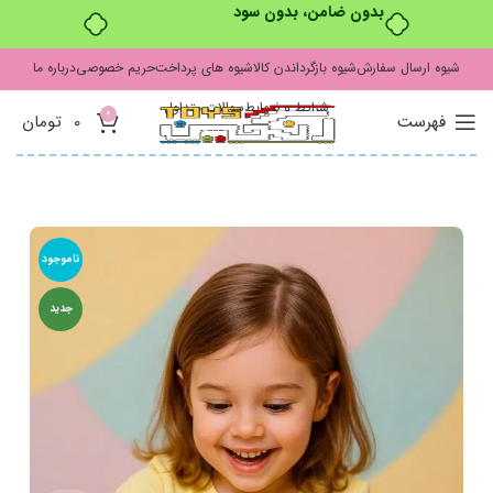
بدون ضامن، بدون سود
شیوه ارسال سفارش
شیوه بازگرداندن کالا
شیوه های پرداخت
حریم خصوصی
درباره ما
شرایط و ضوابط
سوالات متداول
0
فهرست
0
تومان
ناموجود
جدید