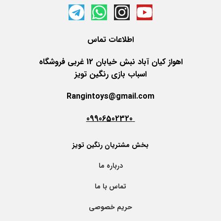
اطلاعات
تماس
اهواز کیان آباد نبش خیابان 12 غربی فروشگاه
اسباب بازی رنگین تویز
Rangintoys@gmail.com
09906502320
بخش مشتریان رنگین تویز
درباره ما
تماس با ما
حریم خصوصی